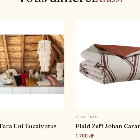
APERÇU RAPIDE
APERÇU RAPID
E
VIVARAISE
Fara Uni Eucalyptus
Plaid Zeff Johan Cara
1,700 dh