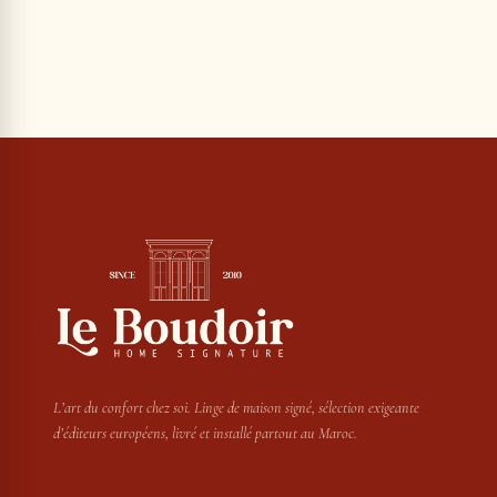
L’art du confort chez soi. Linge de maison signé, sélection exigeante
d’éditeurs européens, livré et installé partout au Maroc.