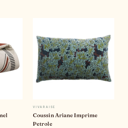
E
APERÇU RAPIDE
VIVARAISE
mel
Coussin Ariane Imprime
Petrole