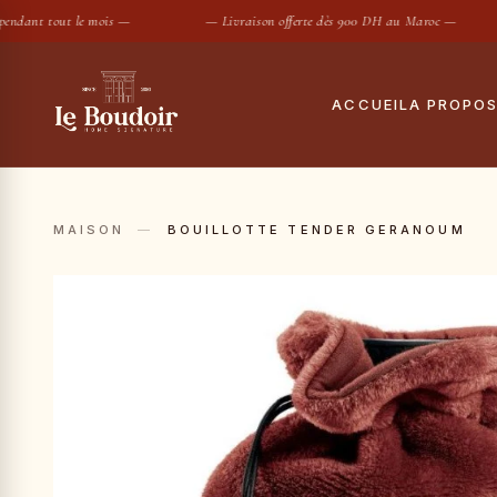
dant tout le mois —
— Livraison offerte dès 900 DH au Maroc —
ACCUEIL
A PROPO
Notre histoire
Tout
Le showroom
Hous
MAISON
—
BOUILLOTTE TENDER GERANOUM
Maisons partenair
Taies
Housses de
SUGGESTIONS :
Conciergerie privé
Drap
Contact
Coue
Oreil
Prot