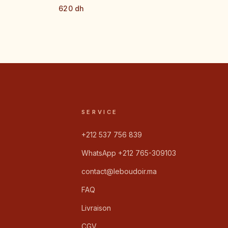
620 dh
SERVICE
+212 537 756 839
WhatsApp +212 765-309103
contact@leboudoir.ma
FAQ
Livraison
CGV