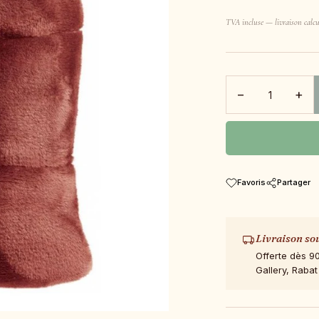
TVA incluse — livraison calcu
−
+
Favoris
Partager
Livraison so
Offerte dès 9
Gallery, Rabat