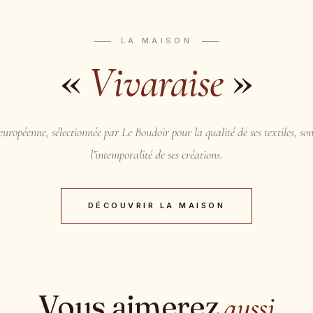
LA MAISON
«
»
Vivaraise
uropéenne, sélectionnée par Le Boudoir pour la qualité de ses textiles, son
l’intemporalité de ses créations.
DÉCOUVRIR LA MAISON
Vous aimerez
aussi