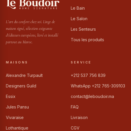
Le Bain
Le Salon
L’art du confort chez soi. Linge de
maison signé, sélection exigeante
Les Senteurs
d’éditeurs européens, livré et installé
Tous les produits
partout au Maroc.
MAISONS
SERVICE
Alexandre Turpault
+212 537 756 839
Designers Guild
WhatsApp +212 765-309103
Essix
contact@leboudoir.ma
Jules Pansu
FAQ
Vivaraise
Livraison
Lothantique
CGV