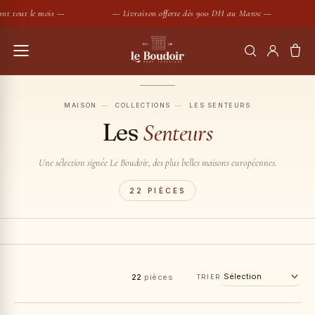
 tout le mois —
— Livraison offerte dès 900 DH au Maroc —
—
RECHERCHER
MAISON
—
COLLECTIONS
—
LES SENTEURS
Les
Senteurs
Housses de couette
Coussins
SUGGESTIONS :
Une sélection signée Le Boudoir, des plus belles maisons européennes.
Bougies
Peignoirs
Nouveautés
22 PIÈCES
FILTRER
22
pièces
TRIER