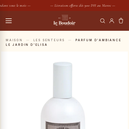
dant tout le mois —
— Livraison offerte dès 900 DH au Maroc —
RECHERCHER
MAISON
—
LES SENTEURS
—
PARFUM D'AMBIANCE
LE JARDIN D'ELISA
Housses de couette
Coussins
SUGGESTIONS :
Bougies
Peignoirs
Nouveautés