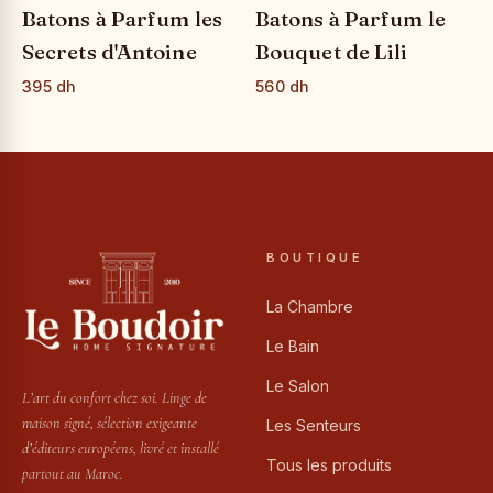
Batons à Parfum les
Batons à Parfum le
Secrets d'Antoine
Bouquet de Lili
395 dh
560 dh
BOUTIQUE
La Chambre
Le Bain
Le Salon
L’art du confort chez soi. Linge de
maison signé, sélection exigeante
Les Senteurs
d’éditeurs européens, livré et installé
Tous les produits
partout au Maroc.