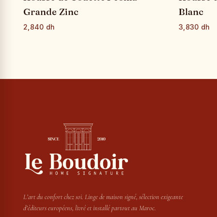
Grande Zinc
Blanc
2,840 dh
3,830 dh
L’art du confort chez soi. Linge de maison signé, sélection exigeante
d’éditeurs européens, livré et installé partout au Maroc.