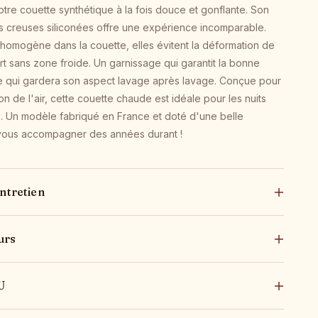
re couette synthétique à la fois douce et gonflante. Son
s creuses siliconées offre une expérience incomparable.
homogène dans la couette, elles évitent la déformation de
fort sans zone froide. Un garnissage qui garantit la bonne
 qui gardera son aspect lavage après lavage. Conçue pour
tion de l'air, cette couette chaude est idéale pour les nuits
eux. Un modèle fabriqué en France et doté d'une belle
 vous accompagner des années durant !
ntretien
urs
U