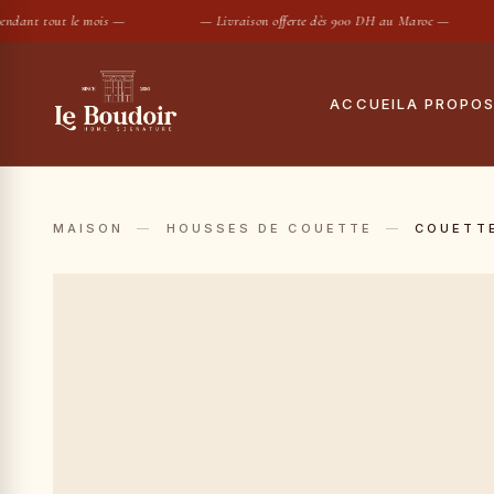
ant tout le mois —
— Livraison offerte dès 900 DH au Maroc —
ACCUEIL
A PROPO
Notre histoire
Tout
Le showroom
Hous
MAISON
—
HOUSSES DE COUETTE
—
COUETT
Maisons partenair
Taies
Housses de
SUGGESTIONS :
Conciergerie privé
Drap
Contact
Coue
Oreil
Prot