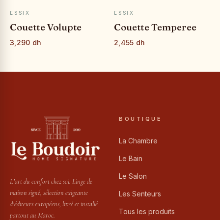
APERÇU RAPIDE
APERÇU RAPIDE
ESSIX
ESSIX
Couette Volupte
Couette Temperee
3,290 dh
2,455 dh
BOUTIQUE
La Chambre
Le Bain
Le Salon
L’art du confort chez soi. Linge de
maison signé, sélection exigeante
Les Senteurs
d’éditeurs européens, livré et installé
Tous les produits
partout au Maroc.