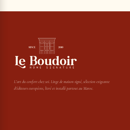
L’art du confort chez soi. Linge de maison signé, sélection exigeante
d’éditeurs européens, livré et installé partout au Maroc.