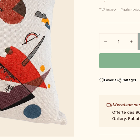
TVA incluse — livraison calcu
−
+
Favoris
Partager
Livraison so
Offerte dès 9
Gallery, Rabat