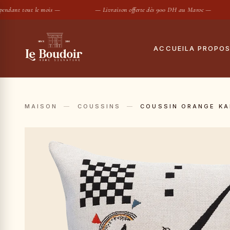
dant tout le mois —
— Livraison offerte dès 900 DH au Maroc —
ACCUEIL
A PROPO
Notre histoire
Tout
Le showroom
Hous
MAISON
—
COUSSINS
—
COUSSIN ORANGE KA
Maisons partenair
Taies
Housses de
SUGGESTIONS :
Conciergerie privé
Drap
Contact
Coue
Oreil
Prot