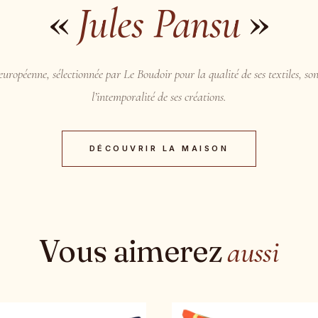
«
»
Jules Pansu
uropéenne, sélectionnée par Le Boudoir pour la qualité de ses textiles, son
l’intemporalité de ses créations.
DÉCOUVRIR LA MAISON
Vous aimerez
aussi