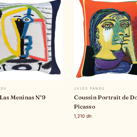
APERÇU RAPIDE
APERÇU RAPID
NSU
JULES PANSU
 Las Meninas N°9
Coussin Portrait de D
Picasso
1,210 dh