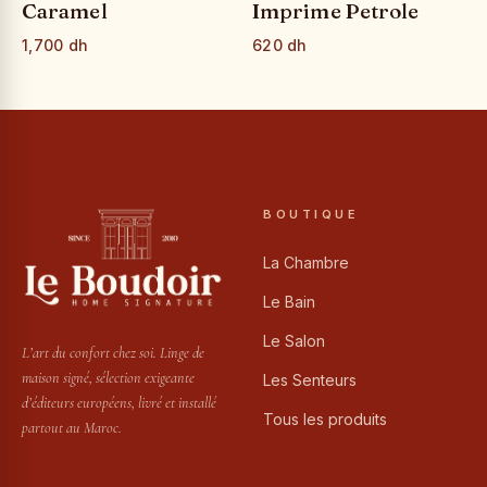
Caramel
Imprime Petrole
1,700 dh
620 dh
BOUTIQUE
La Chambre
Le Bain
Le Salon
L’art du confort chez soi. Linge de
maison signé, sélection exigeante
Les Senteurs
d’éditeurs européens, livré et installé
Tous les produits
partout au Maroc.