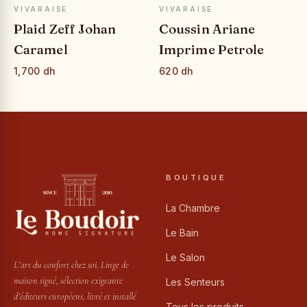
APERÇU RAPIDE
APERÇU RAPIDE
VIVARAISE
VIVARAISE
Plaid Zeff Johan
Coussin Ariane
Caramel
Imprime Petrole
1,700 dh
620 dh
BOUTIQUE
La Chambre
Le Bain
Le Salon
L’art du confort chez soi. Linge de
maison signé, sélection exigeante
Les Senteurs
d’éditeurs européens, livré et installé
Tous les produits