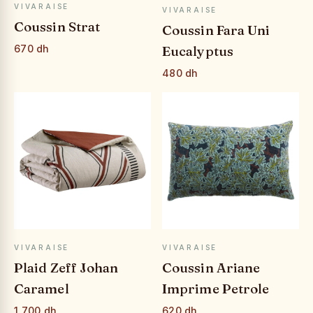
APERÇU RAPIDE
APERÇU RAPIDE
VIVARAISE
VIVARAISE
Coussin Strat
Coussin Fara Uni
Eucalyptus
670 dh
480 dh
APERÇU RAPIDE
APERÇU RAPIDE
VIVARAISE
VIVARAISE
Plaid Zeff Johan
Coussin Ariane
Caramel
Imprime Petrole
1,700 dh
620 dh