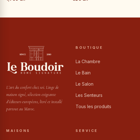
BOUTIQUE
La Chambre
Le Bain
Le Salon
L’art du confort chez soi. Linge de
maison signé, sélection exigeante
Les Senteurs
d’éditeurs européens, livré et installé
Tous les produits
partout au Maroc.
MAISONS
SERVICE