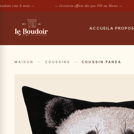
dant tout le mois —
— Livraison offerte dès 900 DH au Maroc —
ACCUEIL
A PROPO
Notre histoire
Tout
Le showroom
Hous
MAISON
—
COUSSINS
—
COUSSIN PANDA
Maisons partenair
Taies
Housses de
SUGGESTIONS :
Conciergerie privé
Drap
Contact
Coue
Oreil
Prot