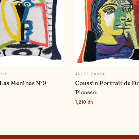
APERÇU RAPIDE
APERÇU RAPID
NSU
JULES PANSU
 Las Meninas N°9
Coussin Portrait de D
Picasso
1,210 dh