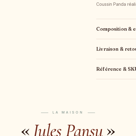
Coussin Panda réali
Composition & e
Livraison & reto
Référence & SK
LA MAISON
«
»
Jules Pansu