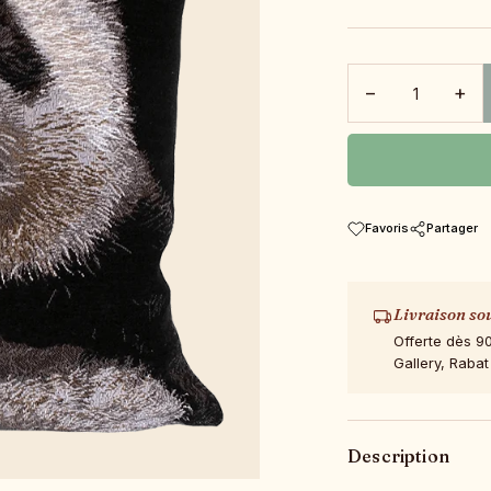
−
+
Favoris
Partager
Livraison so
Offerte dès 9
Gallery, Rabat
Description