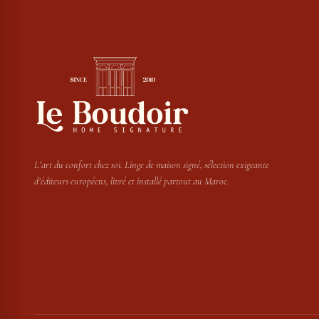
L’art du confort chez soi. Linge de maison signé, sélection exigeante
d’éditeurs européens, livré et installé partout au Maroc.