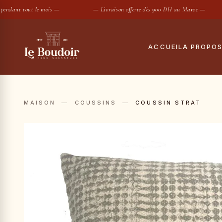
dant tout le mois —
— Livraison offerte dès 900 DH au Maroc —
ACCUEIL
A PROPO
Notre histoire
Tout
Le showroom
Hous
MAISON
—
COUSSINS
—
COUSSIN STRAT
Maisons partenair
Taies
Housses de
SUGGESTIONS :
Conciergerie privé
Drap
Contact
Coue
Oreil
Prot