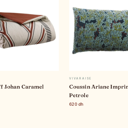
APERÇU RAPIDE
APERÇU RAPID
E
VIVARAISE
ff Johan Caramel
Coussin Ariane Impri
Petrole
620 dh