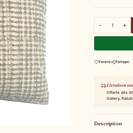
−
+
Favoris
Partager
Livraison so
Offerte dès 9
Gallery, Rabat
Description