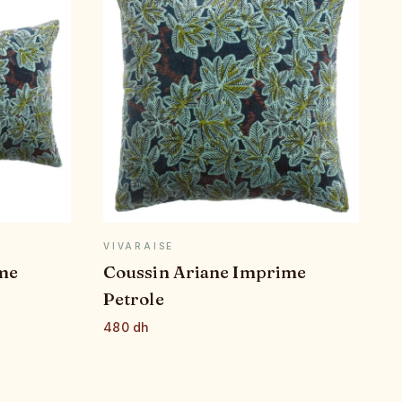
E
APERÇU RAPIDE
VIVARAISE
me
Coussin Ariane Imprime
Petrole
480 dh