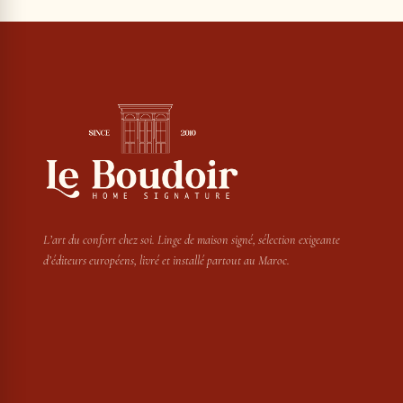
L’art du confort chez soi. Linge de maison signé, sélection exigeante
d’éditeurs européens, livré et installé partout au Maroc.