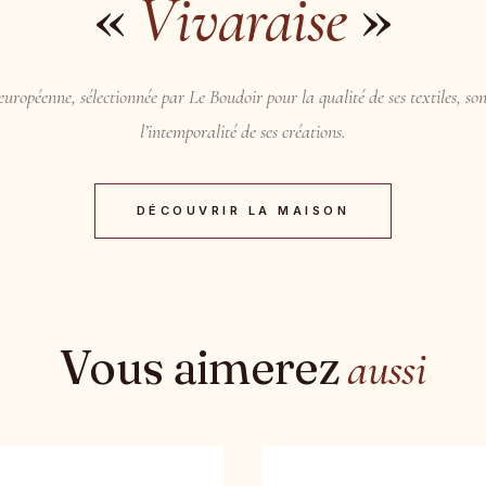
«
»
Vivaraise
uropéenne, sélectionnée par Le Boudoir pour la qualité de ses textiles, son
l’intemporalité de ses créations.
DÉCOUVRIR LA MAISON
Vous aimerez
aussi