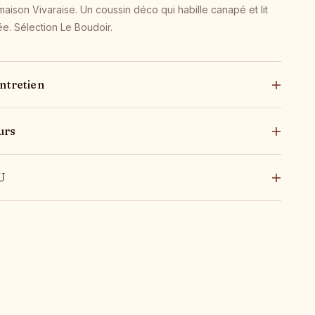
maison Vivaraise. Un coussin déco qui habille canapé et lit
ée. Sélection Le Boudoir.
ntretien
urs
U