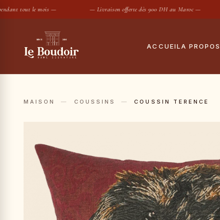
ant tout le mois —
— Livraison offerte dès 900 DH au Maroc —
ACCUEIL
A PROPO
Notre histoire
Tout
Le showroom
Hous
MAISON
—
COUSSINS
—
COUSSIN TERENCE
Maisons partenair
Taies
Housses de
SUGGESTIONS :
Conciergerie privé
Drap
Contact
Coue
Oreil
Prot