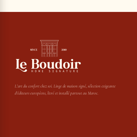
L’art du confort chez soi. Linge de maison signé, sélection exigeante
d’éditeurs européens, livré et installé partout au Maroc.