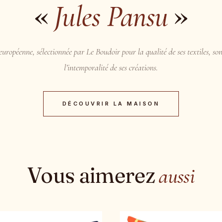
«
»
Jules Pansu
uropéenne, sélectionnée par Le Boudoir pour la qualité de ses textiles, son
l’intemporalité de ses créations.
DÉCOUVRIR LA MAISON
Vous aimerez
aussi