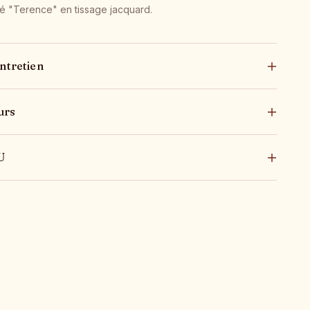
lé "Terence" en tissage jacquard.
ntretien
urs
U