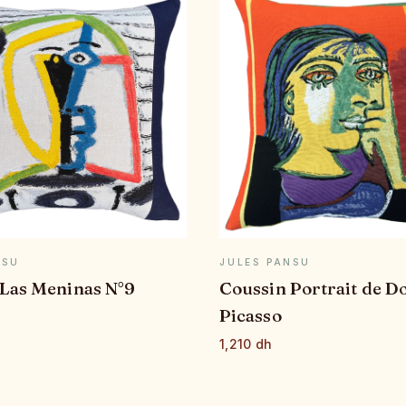
APERÇU RAPIDE
APERÇU RAPID
NSU
JULES PANSU
 Las Meninas N°9
Coussin Portrait de D
Picasso
1,210 dh