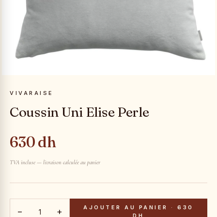
VIVARAISE
Coussin Uni Elise Perle
630 dh
TVA incluse — livraison calculée au panier
AJOUTER AU PANIER
·
630
−
+
DH