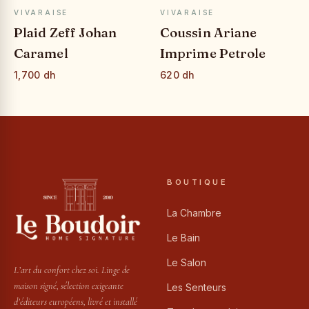
APERÇU RAPIDE
APERÇU RAPIDE
VIVARAISE
VIVARAISE
Plaid Zeff Johan
Coussin Ariane
Caramel
Imprime Petrole
1,700 dh
620 dh
BOUTIQUE
La Chambre
Le Bain
Le Salon
L’art du confort chez soi. Linge de
maison signé, sélection exigeante
Les Senteurs
d’éditeurs européens, livré et installé