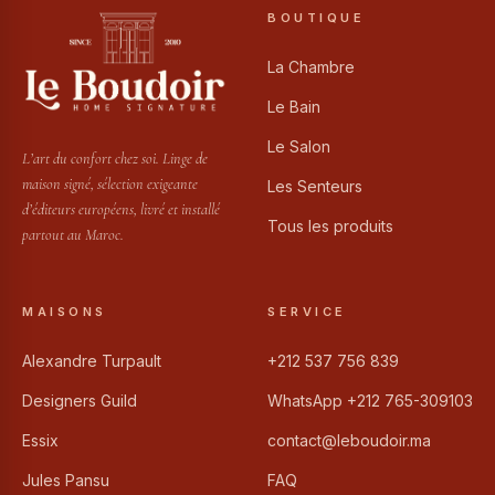
BOUTIQUE
La Chambre
Le Bain
Le Salon
L’art du confort chez soi. Linge de
maison signé, sélection exigeante
Les Senteurs
d’éditeurs européens, livré et installé
Tous les produits
partout au Maroc.
MAISONS
SERVICE
Alexandre Turpault
+212 537 756 839
Designers Guild
WhatsApp +212 765-309103
Essix
contact@leboudoir.ma
Jules Pansu
FAQ