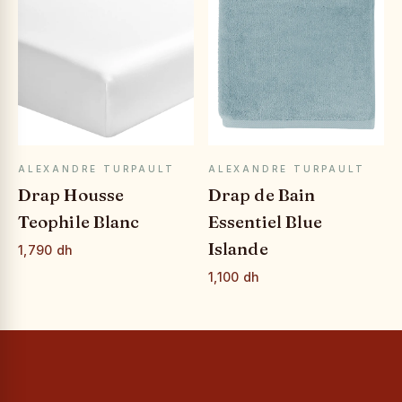
APERÇU RAPIDE
APERÇU RAPIDE
ALEXANDRE TURPAULT
ALEXANDRE TURPAULT
Drap Housse
Drap de Bain
Teophile Blanc
Essentiel Blue
Islande
1,790 dh
1,100 dh