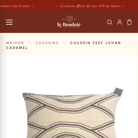
ndant tout le mois —
— Livraison offerte dès 900 DH au Maroc —
RECHERCHER
MAISON
—
COUSSINS
—
COUSSIN ZEEF JOHAN
CARAMEL
Housses de couette
Coussins
SUGGESTIONS :
Bougies
Peignoirs
Nouveautés