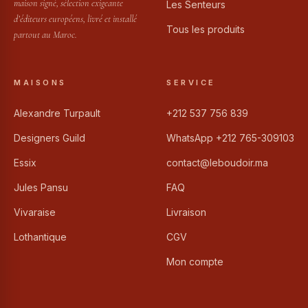
maison signé, sélection exigeante
Les Senteurs
d’éditeurs européens, livré et installé
Tous les produits
partout au Maroc.
MAISONS
SERVICE
Alexandre Turpault
+212 537 756 839
Designers Guild
WhatsApp +212 765-309103
Essix
contact@leboudoir.ma
Jules Pansu
FAQ
Vivaraise
Livraison
Lothantique
CGV
Mon compte