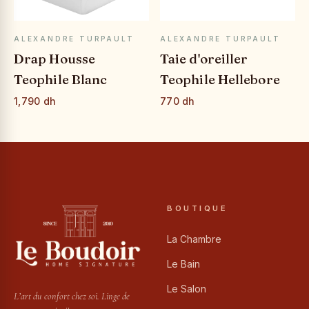
APERÇU RAPIDE
APERÇU RAPIDE
ALEXANDRE TURPAULT
ALEXANDRE TURPAULT
Drap Housse
Taie d'oreiller
Teophile Blanc
Teophile Hellebore
1,790 dh
770 dh
BOUTIQUE
La Chambre
Le Bain
Le Salon
L’art du confort chez soi. Linge de