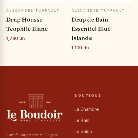
APERÇU RAPIDE
APERÇU RAPIDE
ALEXANDRE TURPAULT
ALEXANDRE TURPAULT
Drap Housse
Drap de Bain
Teophile Blanc
Essentiel Blue
Islande
1,790 dh
1,100 dh
BOUTIQUE
La Chambre
Le Bain
Le Salon
L’art du confort chez soi. Linge de