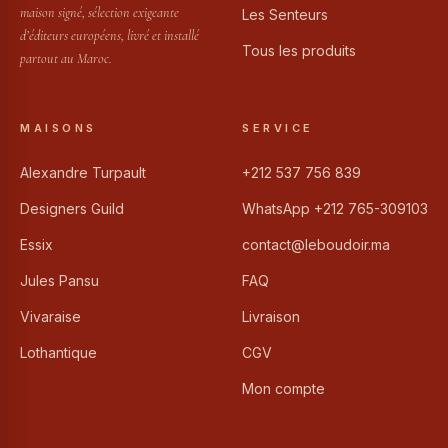
maison signé, sélection exigeante
Les Senteurs
d’éditeurs européens, livré et installé
Tous les produits
partout au Maroc.
MAISONS
SERVICE
Alexandre Turpault
+212 537 756 839
Designers Guild
WhatsApp +212 765-309103
Essix
contact@leboudoir.ma
Jules Pansu
FAQ
Vivaraise
Livraison
Lothantique
CGV
Mon compte