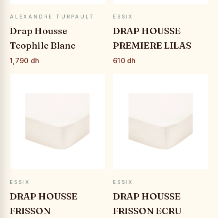
APERÇU RAPIDE
APERÇU RAPIDE
ALEXANDRE TURPAULT
ESSIX
Drap Housse
DRAP HOUSSE
Teophile Blanc
PREMIERE LILAS
1,790 dh
610 dh
APERÇU RAPIDE
APERÇU RAPIDE
ESSIX
ESSIX
DRAP HOUSSE
DRAP HOUSSE
FRISSON
FRISSON ECRU