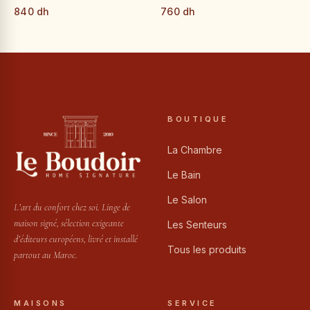
840 dh
760 dh
BOUTIQUE
La Chambre
Le Bain
Le Salon
L’art du confort chez soi. Linge de
maison signé, sélection exigeante
Les Senteurs
d’éditeurs européens, livré et installé
Tous les produits
partout au Maroc.
MAISONS
SERVICE