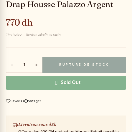
Drap Housse Palazzo Argent
770 dh
TVA incluse — livraison calculée au panier
−
+
RUPTURE DE STOCK
Sold Out
Favoris
Partager
Livraison sous 48h
Offerte dès 900 DH partout au Maroc · Retrait possible