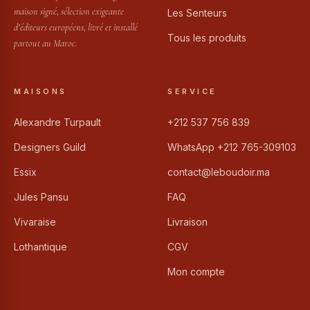
maison signé, sélection exigeante
Les Senteurs
d’éditeurs européens, livré et installé
Tous les produits
partout au Maroc.
MAISONS
SERVICE
Alexandre Turpault
+212 537 756 839
Designers Guild
WhatsApp +212 765-309103
Essix
contact@leboudoir.ma
Jules Pansu
FAQ
Vivaraise
Livraison
Lothantique
CGV
Mon compte