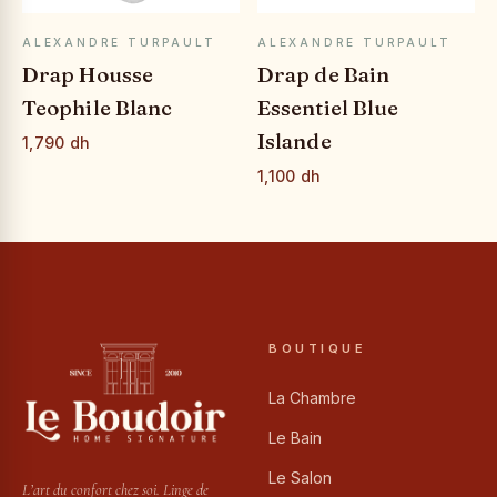
APERÇU RAPIDE
APERÇU RAPIDE
ALEXANDRE TURPAULT
ALEXANDRE TURPAULT
Drap Housse
Drap de Bain
Teophile Blanc
Essentiel Blue
Islande
1,790 dh
1,100 dh
BOUTIQUE
La Chambre
Le Bain
Le Salon
L’art du confort chez soi. Linge de