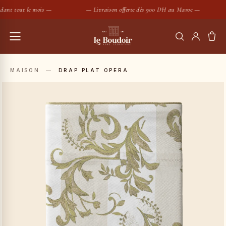
ant tout le mois —
— Livraison offerte dès 900 DH au Maroc —
RECHERCHER
MAISON
—
DRAP PLAT OPERA
Housses de couette
Coussins
SUGGESTIONS :
Bougies
Peignoirs
Nouveautés