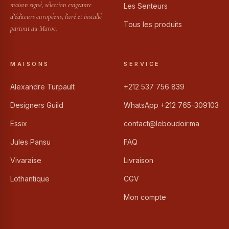
maison signé, sélection exigeante
Les Senteurs
d’éditeurs européens, livré et installé
Tous les produits
partout au Maroc.
MAISONS
SERVICE
Alexandre Turpault
+212 537 756 839
Designers Guild
WhatsApp +212 765-309103
Essix
contact@leboudoir.ma
Jules Pansu
FAQ
Vivaraise
Livraison
Lothantique
CGV
Mon compte