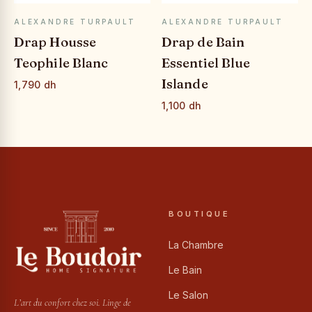
APERÇU RAPIDE
APERÇU RAPIDE
ALEXANDRE TURPAULT
ALEXANDRE TURPAULT
Drap Housse
Drap de Bain
Teophile Blanc
Essentiel Blue
Islande
1,790 dh
1,100 dh
BOUTIQUE
La Chambre
Le Bain
Le Salon
L’art du confort chez soi. Linge de