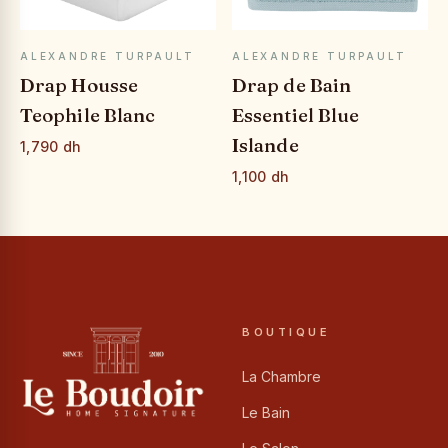
APERÇU RAPIDE
APERÇU RAPIDE
ALEXANDRE TURPAULT
ALEXANDRE TURPAULT
Drap Housse
Drap de Bain
Teophile Blanc
Essentiel Blue
Islande
1,790 dh
1,100 dh
BOUTIQUE
La Chambre
Le Bain