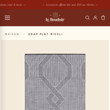
dant tout le mois —
— Livraison offerte dès 900 DH au Maroc —
RECHERCHER
MAISON
—
DRAP PLAT RIVOLI
Housses de couette
Coussins
SUGGESTIONS :
Bougies
Peignoirs
Nouveautés