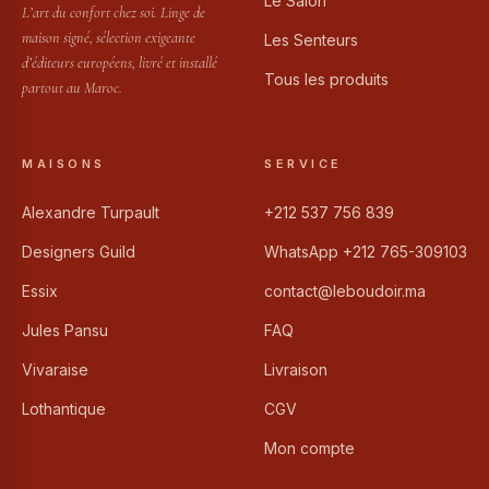
Le Salon
L’art du confort chez soi. Linge de
maison signé, sélection exigeante
Les Senteurs
d’éditeurs européens, livré et installé
Tous les produits
partout au Maroc.
MAISONS
SERVICE
Alexandre Turpault
+212 537 756 839
Designers Guild
WhatsApp +212 765-309103
Essix
contact@leboudoir.ma
Jules Pansu
FAQ
Vivaraise
Livraison
Lothantique
CGV
Mon compte