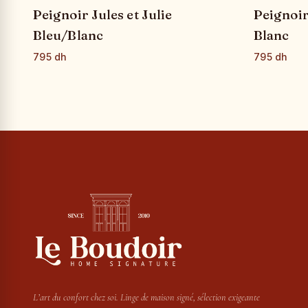
Peignoir Jules et Julie
Peignoir
Bleu/Blanc
Blanc
795 dh
795 dh
L’art du confort chez soi. Linge de maison signé, sélection exigeante