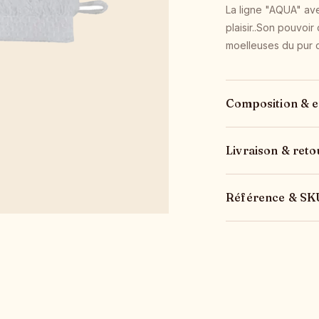
La ligne "AQUA" avec
plaisir..Son pouvoi
moelleuses du pur c
Composition & e
Livraison & reto
Référence & SK