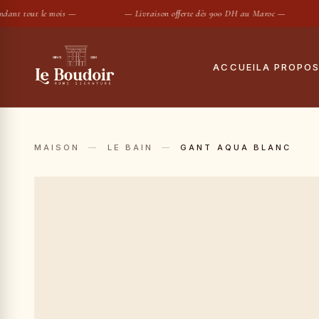
nt tout le mois —
— Livraison offerte dès 900 DH au Maroc —
ACCUEIL
A PROPO
Notre histoire
Tout
Le showroom
Hous
MAISON
—
LE BAIN
—
GANT AQUA BLANC
Maisons partenair
Taies
Housses de
SUGGESTIONS :
Conciergerie privé
Drap
Contact
Coue
Oreil
Prot