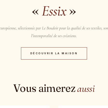
«
»
Essix
uropéenne, sélectionnée par Le Boudoir pour la qualité de ses textiles, son
l’intemporalité de ses créations.
DÉCOUVRIR LA MAISON
Vous aimerez
aussi