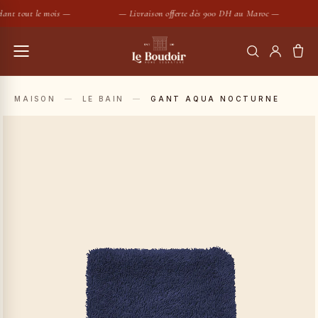
ant tout le mois —
— Livraison offerte dès 900 DH au Maroc —
RECHERCHER
MAISON
—
LE BAIN
—
GANT AQUA NOCTURNE
Housses de couette
Coussins
SUGGESTIONS :
Bougies
Peignoirs
Nouveautés