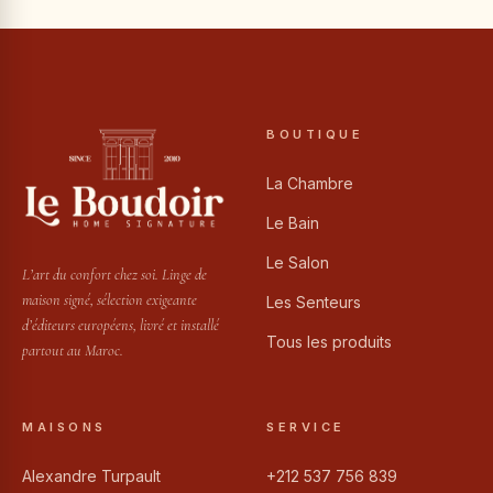
BOUTIQUE
La Chambre
Le Bain
Le Salon
L’art du confort chez soi. Linge de
maison signé, sélection exigeante
Les Senteurs
d’éditeurs européens, livré et installé
Tous les produits
partout au Maroc.
MAISONS
SERVICE
Alexandre Turpault
+212 537 756 839