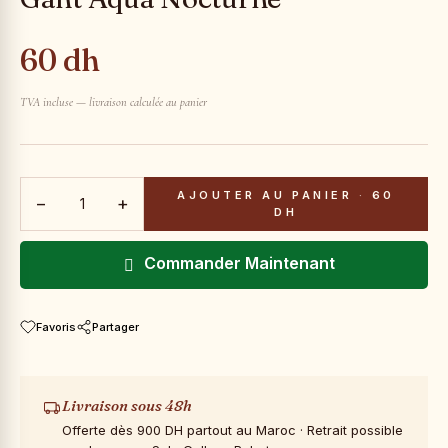
60 dh
TVA incluse — livraison calculée au panier
AJOUTER AU PANIER
·
60
−
+
DH
Commander Maintenant
Favoris
Partager
Livraison sous 48h
Offerte dès 900 DH partout au Maroc · Retrait possible