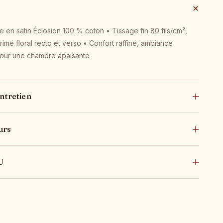
 en satin Éclosion 100 % coton • Tissage fin 80 fils/cm²,
rimé floral recto et verso • Confort raffiné, ambiance
 pour une chambre apaisante
ntretien
urs
U