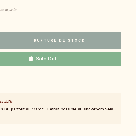
lée au panier
RUPTURE DE STOCK
Sold Out
us 48h
00 DH partout au Maroc · Retrait possible au showroom Sela