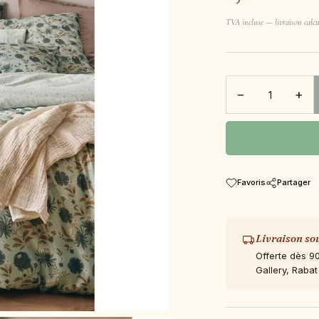
TVA incluse — livraison calcu
−
+
Favoris
Partager
Livraison so
Offerte dès 9
Gallery, Rabat