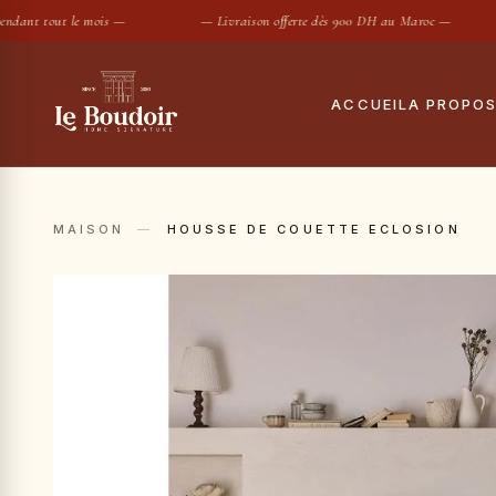
dant tout le mois —
— Livraison offerte dès 900 DH au Maroc —
ACCUEIL
A PROPO
Notre histoire
Tout
Le showroom
Hous
MAISON
—
HOUSSE DE COUETTE ECLOSION
Maisons partenair
Taies
Housses de
SUGGESTIONS :
Conciergerie privé
Drap
Contact
Coue
Oreil
Prot