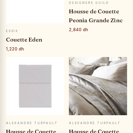
APERÇU RAPIDE
DESIGNERS GUILD
Housse de Couette
Peonia Grande Zinc
2,840 dh
APERÇU RAPIDE
ESSIX
Couette Eden
1,220 dh
APERÇU RAPIDE
APERÇU RAPIDE
ALEXANDRE TURPAULT
ALEXANDRE TURPAULT
Housse de Couette
Housse de Couette