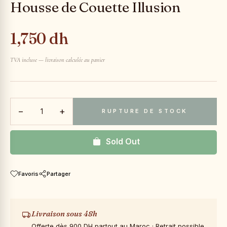
Housse de Couette Illusion
1,750 dh
TVA incluse — livraison calculée au panier
−
+
RUPTURE DE STOCK
Sold Out
Favoris
Partager
Livraison sous 48h
Offerte dès 900 DH partout au Maroc · Retrait possible