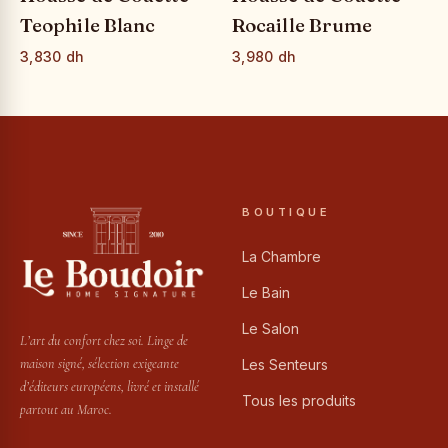
Teophile Blanc
Rocaille Brume
3,830 dh
3,980 dh
BOUTIQUE
La Chambre
Le Bain
Le Salon
L’art du confort chez soi. Linge de
maison signé, sélection exigeante
Les Senteurs
d’éditeurs européens, livré et installé
Tous les produits
partout au Maroc.