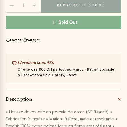
−
+
RUPTURE DE STOCK
Sold Out
Favoris
Partager
Livraison sous 48h
Offerte dès 900 DH partout au Maroc · Retrait possible
au showroom Sela Gallery, Rabat
Description
• Housse de couette en percale de coton (80 fils/cm²) •
Fabrication française • Matière fraîche, mate et respirante •
Produit 100% coton peigné longues fibres, très résistant •