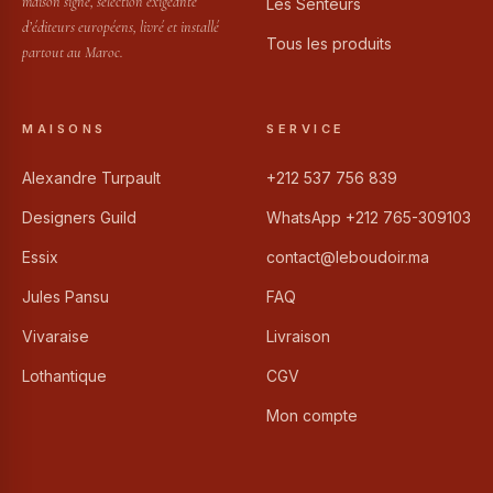
maison signé, sélection exigeante
Les Senteurs
d’éditeurs européens, livré et installé
Tous les produits
partout au Maroc.
MAISONS
SERVICE
Alexandre Turpault
+212 537 756 839
Designers Guild
WhatsApp +212 765-309103
Essix
contact@leboudoir.ma
Jules Pansu
FAQ
Vivaraise
Livraison
Lothantique
CGV
Mon compte