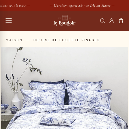
ant tout le mois —
— Livraison offerte dès 900 DH au Maroc —
RECHERCHER
MAISON
—
HOUSSE DE COUETTE RIVAGES
Housses de couette
Coussins
SUGGESTIONS :
Bougies
Peignoirs
Nouveautés