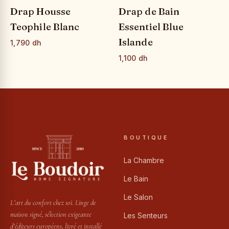
Drap Housse
Drap de Bain
Teophile Blanc
Essentiel Blue
Islande
1,790 dh
1,100 dh
BOUTIQUE
La Chambre
Le Bain
Le Salon
L’art du confort chez soi. Linge de
maison signé, sélection exigeante
Les Senteurs
d’éditeurs européens, livré et installé