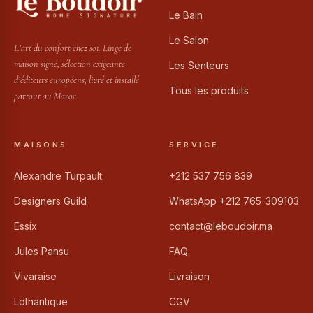
Le Bain
Le Salon
L’art du confort chez soi. Linge de
maison signé, sélection exigeante
Les Senteurs
d’éditeurs européens, livré et installé
Tous les produits
partout au Maroc.
MAISONS
SERVICE
Alexandre Turpault
+212 537 756 839
Designers Guild
WhatsApp +212 765-309103
Essix
contact@leboudoir.ma
Jules Pansu
FAQ
Vivaraise
Livraison
Lothantique
CGV