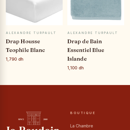
APERÇU RAPIDE
APERÇU RAPIDE
ALEXANDRE TURPAULT
ALEXANDRE TURPAULT
Drap Housse
Drap de Bain
Teophile Blanc
Essentiel Blue
Islande
1,790 dh
1,100 dh
BOUTIQUE
La Chambre