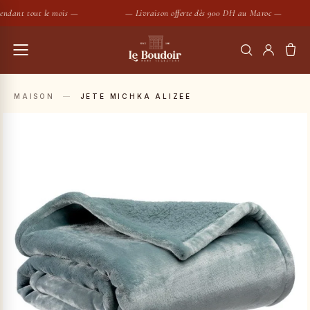
ndant tout le mois —
— Livraison offerte dès 900 DH au Maroc —
RECHERCHER
MAISON
—
JETE MICHKA ALIZEE
Housses de couette
Coussins
SUGGESTIONS :
Bougies
Peignoirs
Nouveautés