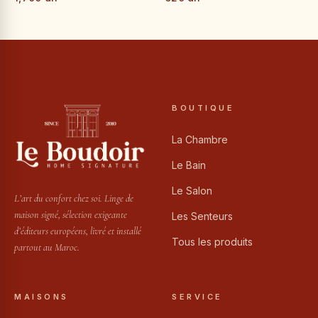
BOUTIQUE
La Chambre
Le Bain
Le Salon
L’art du confort chez soi. Linge de
maison signé, sélection exigeante
Les Senteurs
d’éditeurs européens, livré et installé
Tous les produits
partout au Maroc.
MAISONS
SERVICE