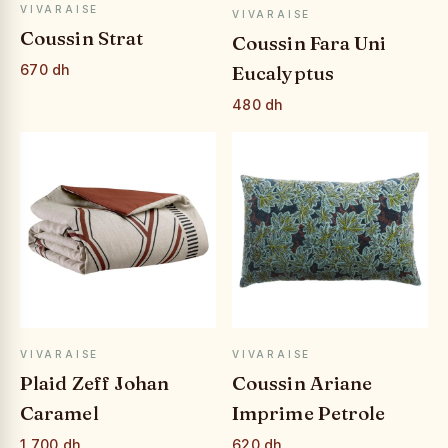
APERÇU RAPIDE
APERÇU RAPIDE
VIVARAISE
VIVARAISE
Coussin Strat
Coussin Fara Uni
Eucalyptus
670 dh
480 dh
APERÇU RAPIDE
APERÇU RAPIDE
VIVARAISE
VIVARAISE
Plaid Zeff Johan
Coussin Ariane
Caramel
Imprime Petrole
1,700 dh
620 dh