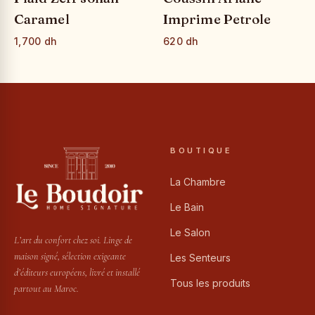
Caramel
Imprime Petrole
1,700 dh
620 dh
BOUTIQUE
La Chambre
Le Bain
Le Salon
L’art du confort chez soi. Linge de
maison signé, sélection exigeante
Les Senteurs
d’éditeurs européens, livré et installé
Tous les produits
partout au Maroc.