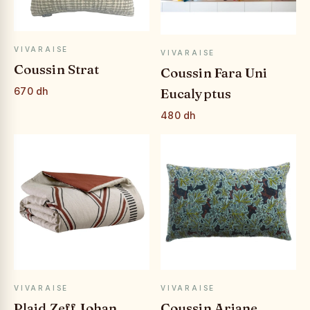
APERÇU RAPIDE
APERÇU RAPIDE
VIVARAISE
VIVARAISE
Coussin Strat
Coussin Fara Uni
Eucalyptus
670 dh
480 dh
APERÇU RAPIDE
APERÇU RAPIDE
VIVARAISE
VIVARAISE
Plaid Zeff Johan
Coussin Ariane