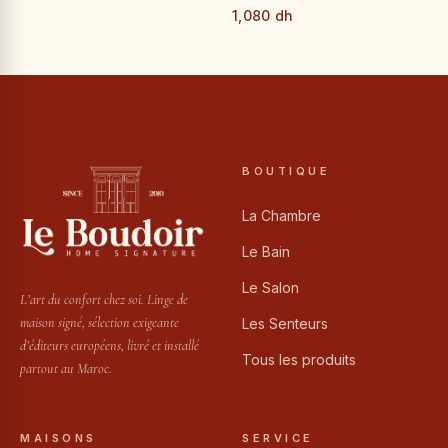
1,080 dh
BOUTIQUE
La Chambre
Le Bain
Le Salon
L’art du confort chez soi. Linge de
maison signé, sélection exigeante
Les Senteurs
d’éditeurs européens, livré et installé
Tous les produits
partout au Maroc.
MAISONS
SERVICE