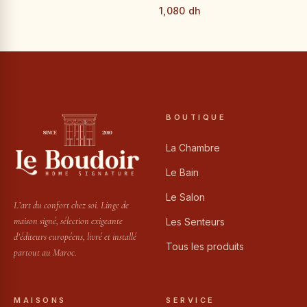
1,080 dh
BOUTIQUE
La Chambre
Le Bain
Le Salon
L’art du confort chez soi. Linge de
maison signé, sélection exigeante
Les Senteurs
d’éditeurs européens, livré et installé
Tous les produits
partout au Maroc.
MAISONS
SERVICE