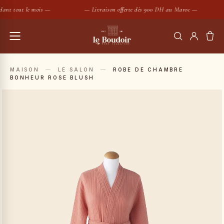
ant tout le mois —
— Livraison offerte dès 900 DH au Maroc —
RECHERCHER
MAISON
—
LE SALON
—
ROBE DE CHAMBRE
BONHEUR ROSE BLUSH
Housses de couette
Coussins
SUGGESTIONS :
Bougies
Peignoirs
Nouveautés