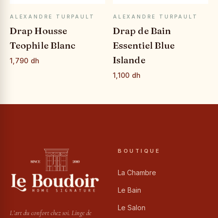
APERÇU RAPIDE
APERÇU RAPIDE
ALEXANDRE TURPAULT
ALEXANDRE TURPAULT
Drap Housse
Drap de Bain
Teophile Blanc
Essentiel Blue
Islande
1,790 dh
1,100 dh
BOUTIQUE
La Chambre
Le Bain
Le Salon
L’art du confort chez soi. Linge de