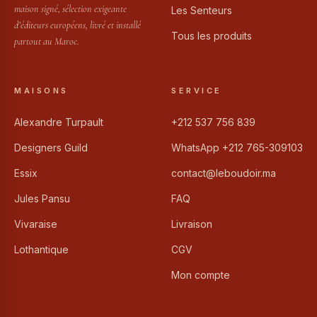
maison signé, sélection exigeante
Les Senteurs
d’éditeurs européens, livré et installé
Tous les produits
partout au Maroc.
MAISONS
SERVICE
Alexandre Turpault
+212 537 756 839
Designers Guild
WhatsApp +212 765-309103
Essix
contact@leboudoir.ma
Jules Pansu
FAQ
Vivaraise
Livraison
Lothantique
CGV
Mon compte