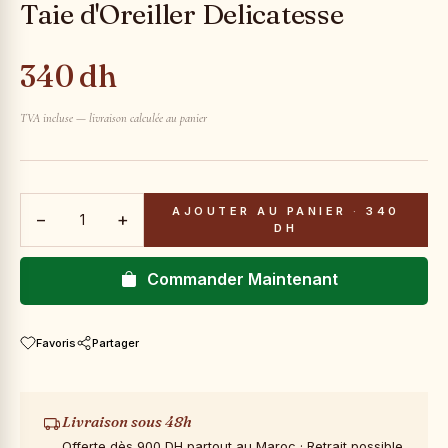
Taie d'Oreiller Delicatesse
340 dh
TVA incluse — livraison calculée au panier
AJOUTER AU PANIER
·
340
−
+
DH
Commander Maintenant
Favoris
Partager
Livraison sous 48h
Offerte dès 900 DH partout au Maroc · Retrait possible