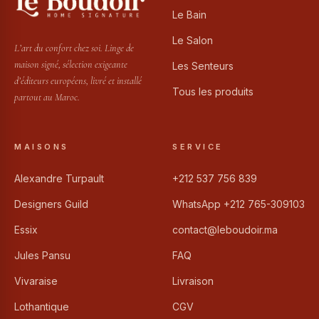
Le Bain
Le Salon
L’art du confort chez soi. Linge de
maison signé, sélection exigeante
Les Senteurs
d’éditeurs européens, livré et installé
Tous les produits
partout au Maroc.
MAISONS
SERVICE
Alexandre Turpault
+212 537 756 839
Designers Guild
WhatsApp +212 765-309103
Essix
contact@leboudoir.ma
Jules Pansu
FAQ
Vivaraise
Livraison
Lothantique
CGV