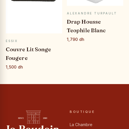
APERÇU RAPIDE
ALEXANDRE TURPAULT
Drap Housse
Teophile Blanc
1,790 dh
APERÇU RAPIDE
ESSIX
Couvre Lit Songe
Fougere
1,500 dh
BOUTIQUE
La Chambre