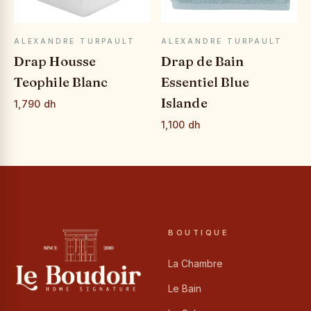
APERÇU RAPIDE
APERÇU RAPIDE
ALEXANDRE TURPAULT
ALEXANDRE TURPAULT
Drap Housse
Drap de Bain
Teophile Blanc
Essentiel Blue
Islande
1,790 dh
1,100 dh
BOUTIQUE
La Chambre
Le Bain