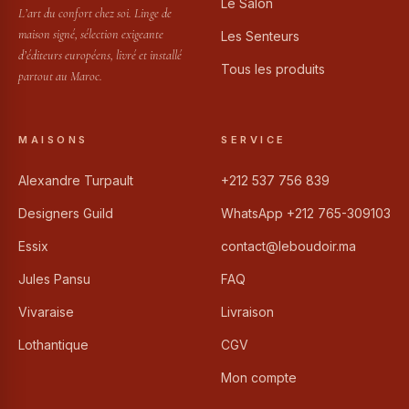
Le Salon
L’art du confort chez soi. Linge de
maison signé, sélection exigeante
Les Senteurs
d’éditeurs européens, livré et installé
Tous les produits
partout au Maroc.
MAISONS
SERVICE
Alexandre Turpault
+212 537 756 839
Designers Guild
WhatsApp +212 765-309103
Essix
contact@leboudoir.ma
Jules Pansu
FAQ
Vivaraise
Livraison
Lothantique
CGV
Mon compte