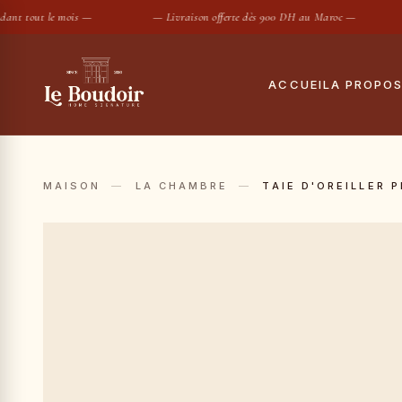
t tout le mois —
— Livraison offerte dès 900 DH au Maroc —
ACCUEIL
A PROPO
Notre histoire
Tout
Le showroom
Hous
MAISON
—
LA CHAMBRE
—
TAIE D'OREILLER 
Maisons partenair
Taies
Housses de
SUGGESTIONS :
Conciergerie privé
Drap
Contact
Coue
Oreil
Prot