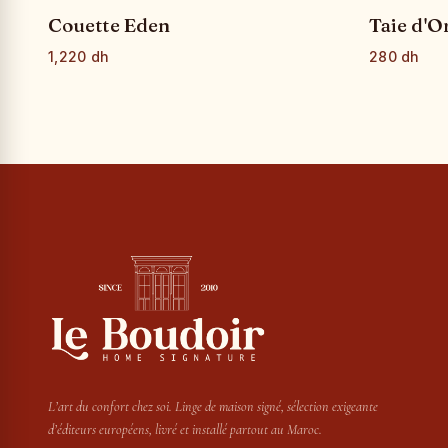
Couette Eden
Taie d'O
1,220 dh
280 dh
L’art du confort chez soi. Linge de maison signé, sélection exigeante
d’éditeurs européens, livré et installé partout au Maroc.