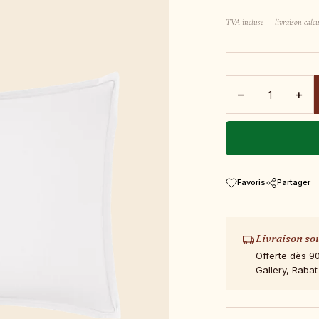
TVA incluse — livraison calcu
−
+
Favoris
Partager
Livraison so
Offerte dès 9
Gallery, Rabat