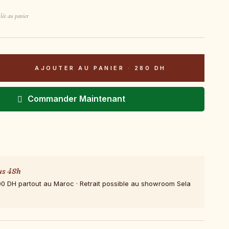
lée au panier
AJOUTER AU PANIER
·
280 DH
Commander Maintenant
us 48h
00 DH partout au Maroc · Retrait possible au showroom Sela