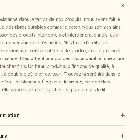
résistance dans le temps de nos produits, nous avons fait le
 que des fibres durables comme le coton. Nous sommes ainsi
er des produits intemporels et intergénérationnels, que
à retrouver année après année. Nos taies d’oreiller en
néficient non seulement de cette solidité, mais également
 matière. Elles offrent une douceur incomparable, une allure
oucher frais. Un beau produit aux finitions de qualité, à
lant à double piqûre en contour.. Trouvez la sérénité dans le
s d’oreiller blanches. Élégant et lumineux, ce modèle à
elle apporte à la fois fraîcheur et pureté dans le lit.
ntretien
urs