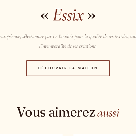
«
»
Essix
uropéenne, sélectionnée par Le Boudoir pour la qualité de ses textiles, son
l’intemporalité de ses créations.
DÉCOUVRIR LA MAISON
Vous aimerez
aussi