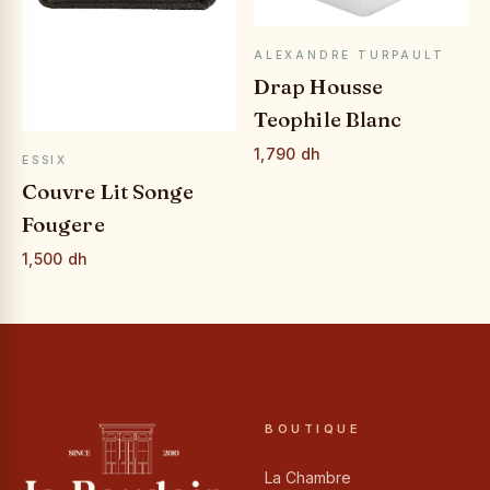
APERÇU RAPIDE
ALEXANDRE TURPAULT
Drap Housse
Teophile Blanc
1,790 dh
APERÇU RAPIDE
ESSIX
Couvre Lit Songe
Fougere
1,500 dh
BOUTIQUE
La Chambre