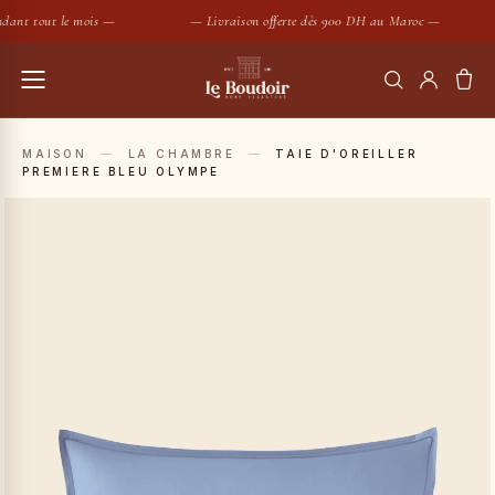
ant tout le mois —
— Livraison offerte dès 900 DH au Maroc —
RECHERCHER
MAISON
—
LA CHAMBRE
—
TAIE D'OREILLER
PREMIERE BLEU OLYMPE
Housses de couette
Coussins
SUGGESTIONS :
Bougies
Peignoirs
Nouveautés