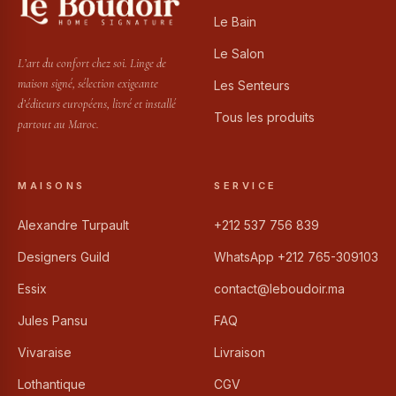
Le Bain
Le Salon
L’art du confort chez soi. Linge de
maison signé, sélection exigeante
Les Senteurs
d’éditeurs européens, livré et installé
Tous les produits
partout au Maroc.
MAISONS
SERVICE
Alexandre Turpault
+212 537 756 839
Designers Guild
WhatsApp +212 765-309103
Essix
contact@leboudoir.ma
Jules Pansu
FAQ
Vivaraise
Livraison
Lothantique
CGV