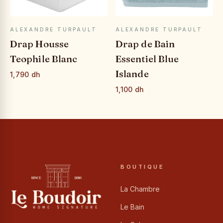
APERÇU RAPIDE
APERÇU RAPIDE
ALEXANDRE TURPAULT
ALEXANDRE TURPAULT
Drap Housse
Drap de Bain
Teophile Blanc
Essentiel Blue
Islande
1,790 dh
1,100 dh
BOUTIQUE
La Chambre
Le Bain