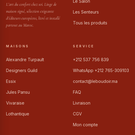
Le Salon
L’art du confort chez soi. Linge de
maison signé, sélection exigeante
Les Senteurs
d’éditeurs européens, livré et installé
Tous les produits
partout au Maroc.
MAISONS
SERVICE
Alexandre Turpault
+212 537 756 839
Designers Guild
WhatsApp +212 765-309103
Essix
contact@leboudoir.ma
Jules Pansu
FAQ
Vivaraise
Livraison
Lothantique
CGV
Mon compte