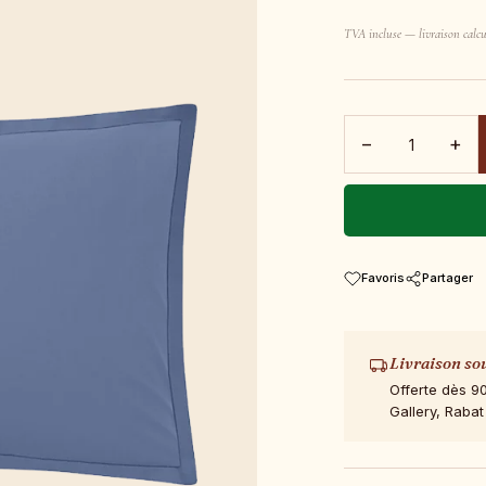
TVA incluse — livraison calcu
−
+
Favoris
Partager
Livraison so
Offerte dès 9
Gallery, Rabat