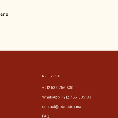
E
gere
SERVICE
+212 537 756 839
WhatsApp +212 765-309103
contact@leboudoir.ma
FAQ