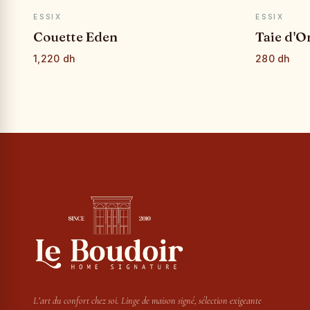
APERÇU RAPIDE
ESSIX
ESSIX
Couette Eden
Taie d'O
1,220 dh
280 dh
L’art du confort chez soi. Linge de maison signé, sélection exigeante