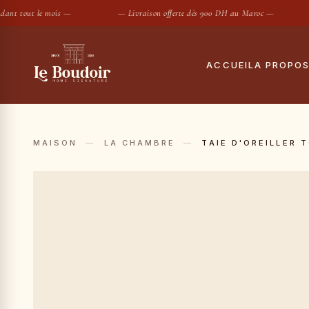
 tout le mois —
— Livraison offerte dès 900 DH au Maroc —
—
ACCUEIL
A PROPO
Notre histoire
Tout
Le showroom
Hous
MAISON
—
LA CHAMBRE
—
TAIE D'OREILLER 
Maisons partenair
Taies
Housses de
SUGGESTIONS :
Conciergerie privé
Drap
Contact
Coue
Oreil
Prot