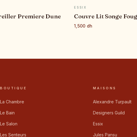
APERÇU RAPIDE
APERÇU RAPID
ESSIX
reiller Premiere Dune
Couvre Lit Songe Fou
1,500 dh
BOUTIQUE
MAISONS
La Chambre
Alexandre Turpault
Le Bain
Designers Guild
Le Salon
Essix
Les Senteurs
Jules Pansu