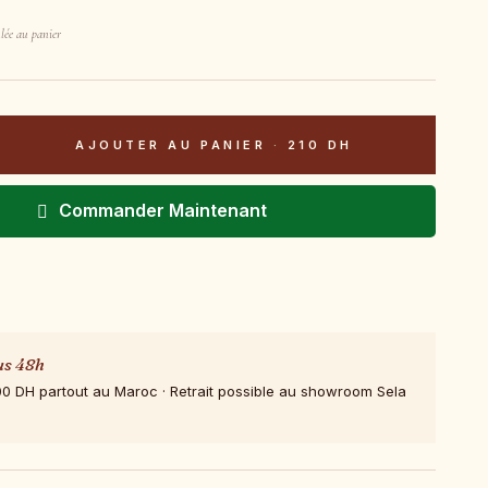
lée au panier
AJOUTER AU PANIER
·
210 DH
Commander Maintenant
us 48h
00 DH partout au Maroc · Retrait possible au showroom Sela