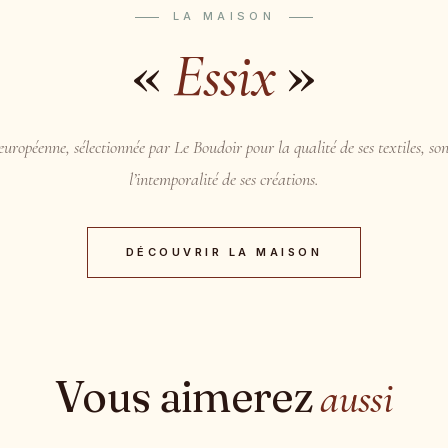
LA MAISON
«
»
Essix
uropéenne, sélectionnée par Le Boudoir pour la qualité de ses textiles, son
l’intemporalité de ses créations.
DÉCOUVRIR LA MAISON
Vous aimerez
aussi