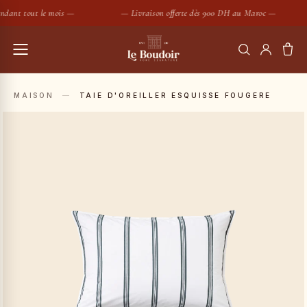
ndant tout le mois —
— Livraison offerte dès 900 DH au Maroc —
RECHERCHER
MAISON
—
TAIE D'OREILLER ESQUISSE FOUGERE
Housses de couette
Coussins
SUGGESTIONS :
Bougies
Peignoirs
Nouveautés