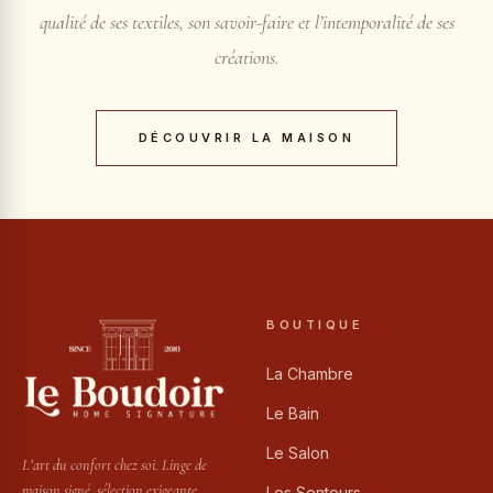
qualité de ses textiles, son savoir-faire et l’intemporalité de ses
créations.
DÉCOUVRIR LA MAISON
BOUTIQUE
La Chambre
Le Bain
Le Salon
L’art du confort chez soi. Linge de
maison signé, sélection exigeante
Les Senteurs