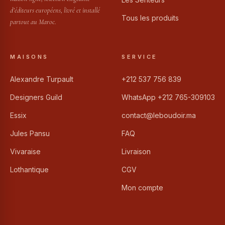
d’éditeurs européens, livré et installé
Tous les produits
partout au Maroc.
MAISONS
SERVICE
Alexandre Turpault
+212 537 756 839
Designers Guild
WhatsApp +212 765-309103
Essix
contact@leboudoir.ma
Jules Pansu
FAQ
Vivaraise
Livraison
Lothantique
CGV
Mon compte