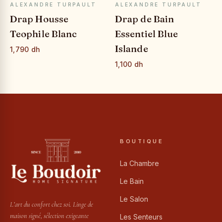
APERÇU RAPIDE
APERÇU RAPIDE
ALEXANDRE TURPAULT
ALEXANDRE TURPAULT
Drap Housse
Drap de Bain
Teophile Blanc
Essentiel Blue
Islande
1,790 dh
1,100 dh
BOUTIQUE
La Chambre
Le Bain
Le Salon
L’art du confort chez soi. Linge de
maison signé, sélection exigeante
Les Senteurs