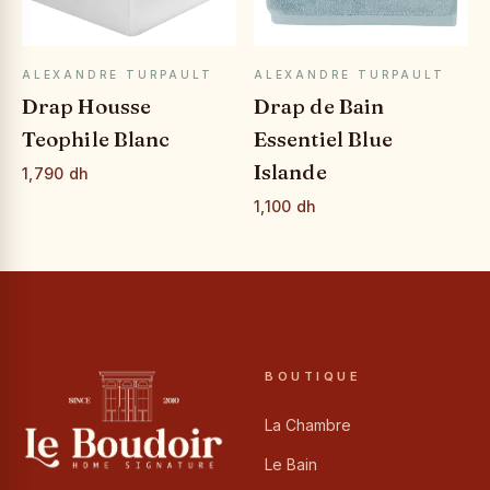
APERÇU RAPIDE
APERÇU RAPIDE
ALEXANDRE TURPAULT
ALEXANDRE TURPAULT
Drap Housse
Drap de Bain
Teophile Blanc
Essentiel Blue
Islande
1,790 dh
1,100 dh
BOUTIQUE
La Chambre
Le Bain