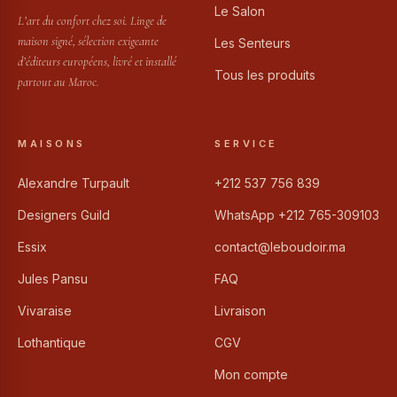
Le Salon
L’art du confort chez soi. Linge de
maison signé, sélection exigeante
Les Senteurs
d’éditeurs européens, livré et installé
Tous les produits
partout au Maroc.
MAISONS
SERVICE
Alexandre Turpault
+212 537 756 839
Designers Guild
WhatsApp +212 765-309103
Essix
contact@leboudoir.ma
Jules Pansu
FAQ
Vivaraise
Livraison
Lothantique
CGV
Mon compte