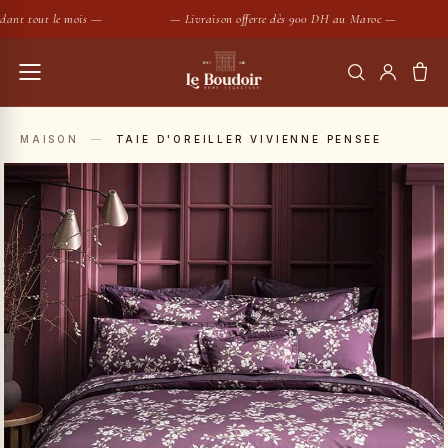
ant tout le mois —
— Livraison offerte dès 900 DH au Maroc —
RECHERCHER
MAISON
—
TAIE D'OREILLER VIVIENNE PENSEE
Housses de couette
Coussins
SUGGESTIONS :
Bougies
Peignoirs
Nouveautés