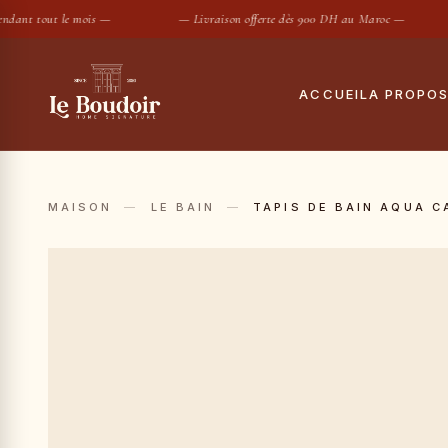
nt tout le mois —
— Livraison offerte dès 900 DH au Maroc —
ACCUEIL
A PROPO
Notre histoire
Tout
Le showroom
Hous
MAISON
—
LE BAIN
—
TAPIS DE BAIN AQUA 
Maisons partenair
Taies
Housses de
SUGGESTIONS :
Conciergerie privé
Drap
Contact
Coue
Oreil
Prot