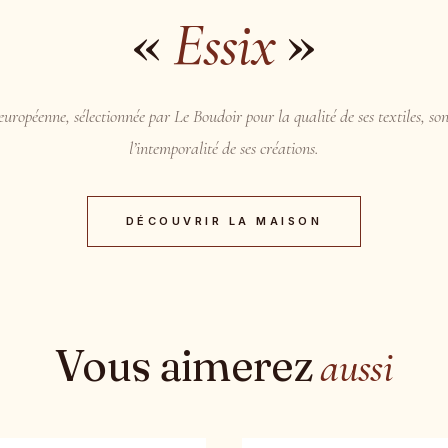
«
»
Essix
uropéenne, sélectionnée par Le Boudoir pour la qualité de ses textiles, son
l’intemporalité de ses créations.
DÉCOUVRIR LA MAISON
Vous aimerez
aussi