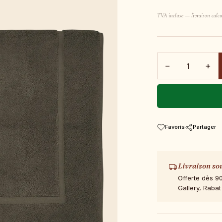
TVA incluse — livraison calcu
−
+
Favoris
Partager
Livraison so
Offerte dès 9
Gallery, Rabat