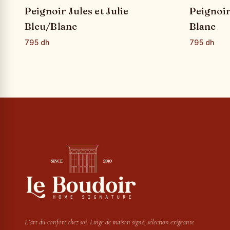
Peignoir Jules et Julie
Peignoir
Bleu/Blanc
Blanc
795 dh
795 dh
L’art du confort chez soi. Linge de maison signé, sélection exigeante