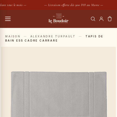
ant tout le mois —
— Livraison offerte dès 900 DH au Maroc —
RECHERCHER
MAISON
—
ALEXANDRE TURPAULT
—
TAPIS DE
BAIN ESS CADRE CARRARE
Housses de couette
Coussins
SUGGESTIONS :
Bougies
Peignoirs
Nouveautés