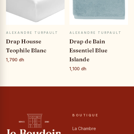
APERÇU RAPIDE
APERÇU RAPIDE
ALEXANDRE TURPAULT
ALEXANDRE TURPAULT
Drap Housse
Drap de Bain
Teophile Blanc
Essentiel Blue
Islande
1,790 dh
1,100 dh
BOUTIQUE
La Chambre