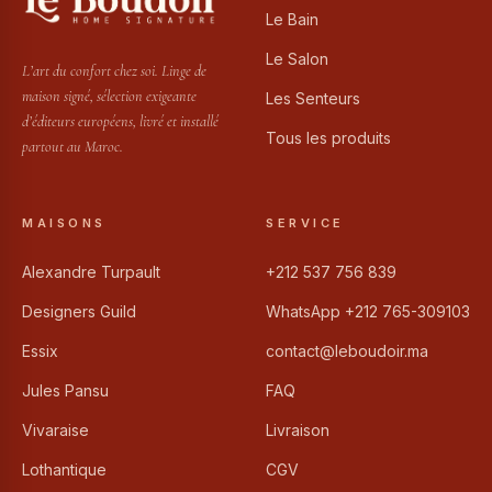
Le Bain
Le Salon
L’art du confort chez soi. Linge de
maison signé, sélection exigeante
Les Senteurs
d’éditeurs européens, livré et installé
Tous les produits
partout au Maroc.
MAISONS
SERVICE
Alexandre Turpault
+212 537 756 839
Designers Guild
WhatsApp +212 765-309103
Essix
contact@leboudoir.ma
Jules Pansu
FAQ
Vivaraise
Livraison
Lothantique
CGV