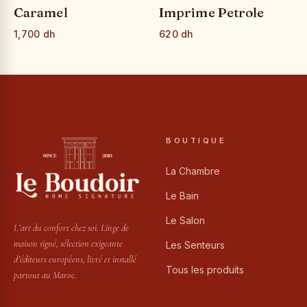
Caramel
Imprime Petrole
1,700 dh
620 dh
BOUTIQUE
La Chambre
Le Bain
Le Salon
L’art du confort chez soi. Linge de
maison signé, sélection exigeante
Les Senteurs
d’éditeurs européens, livré et installé
Tous les produits
partout au Maroc.