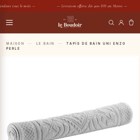
ndant tout le mois —
— Livraison offerte dès 900 DH au Maroc —
RECHERCHER
MAISON
—
LE BAIN
—
TAPIS DE BAIN UNI ENZO
PERLE
Housses de couette
Coussins
SUGGESTIONS :
Bougies
Peignoirs
Nouveautés