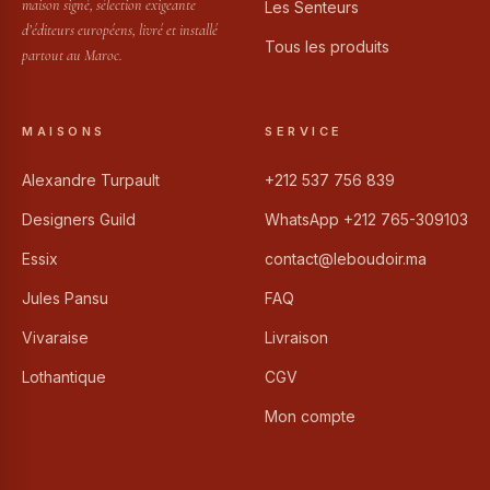
maison signé, sélection exigeante
Les Senteurs
d’éditeurs européens, livré et installé
Tous les produits
partout au Maroc.
MAISONS
SERVICE
Alexandre Turpault
+212 537 756 839
Designers Guild
WhatsApp +212 765-309103
Essix
contact@leboudoir.ma
Jules Pansu
FAQ
Vivaraise
Livraison
Lothantique
CGV
Mon compte