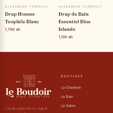
APERÇU RAPIDE
APERÇU RAPIDE
ALEXANDRE TURPAULT
ALEXANDRE TURPAULT
Drap Housse
Drap de Bain
Teophile Blanc
Essentiel Blue
Islande
1,790 dh
1,100 dh
BOUTIQUE
La Chambre
Le Bain
Le Salon
L’art du confort chez soi. Linge de